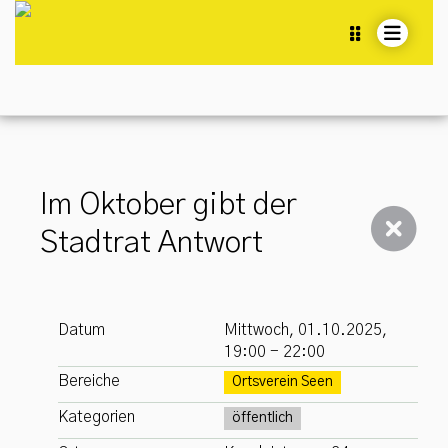
Home
Ortsverein Seen
News
Im Oktober gibt der
Veranstaltungen
Stadtrat Antwort
Seemer Bote
Quartieranlagen (QA)
Datum
Mittwoch, 01.10.2025,
Kurse
19:00 - 22:00
Fotoarchiv
Bereiche
Ortsverein Seen
Services
Kategorien
öffentlich