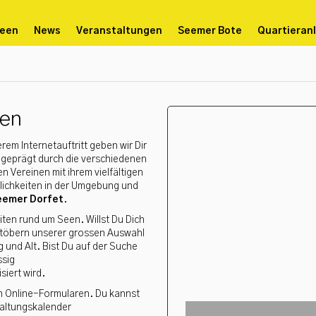
Seen
News
Veranstaltungen
Seemer Bote
Quartieran
een
em Internetauftritt geben wir Dir
rd geprägt durch die verschiedenen
 Vereinen mit ihrem vielfältigen
lichkeiten in der Umgebung und
eemer Dorfet
.
iten rund um Seen. Willst Du Dich
hstöbern unserer grossen Auswahl
g und Alt. Bist Du auf der Suche
Previous
ssig
siert wird.
an Online-Formularen. Du kannst
taltungskalender