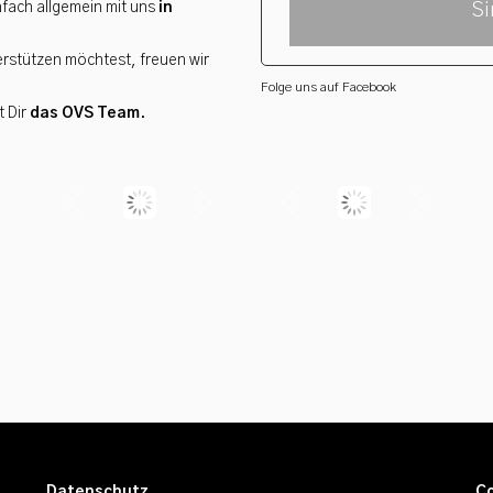
fach allgemein mit uns
in
Si
terstützen möchtest, freuen wir
Folge uns auf Facebook
t Dir
das OVS Team
.
Datenschutz
Co