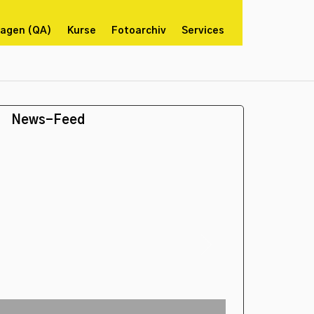
lagen (QA)
Kurse
Fotoarchiv
Services
News-Feed
Next