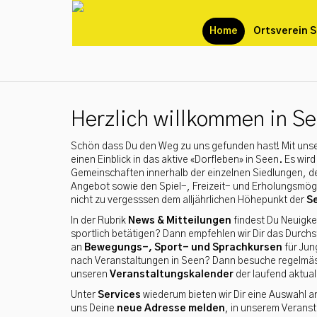
Home
Ortsverein 
Herzlich willkommen in S
Schön dass Du den Weg zu uns gefunden hast! Mit unser
einen Einblick in das aktive «Dorfleben» in Seen. Es wi
Gemeinschaften innerhalb der einzelnen Siedlungen, den
Angebot sowie den Spiel-, Freizeit- und Erholungsmög
nicht zu vergesssen dem alljährlichen Höhepunkt der
S
In der Rubrik
News & Mitteilungen
findest Du Neuigke
sportlich betätigen? Dann empfehlen wir Dir das Durc
an
Bewegungs-, Sport- und Sprachkursen
für Jun
nach Veranstaltungen in Seen? Dann besuche regelmä
unseren
Veranstaltungskalender
der laufend aktuali
Unter
Services
wiederum bieten wir Dir eine Auswahl 
uns Deine
neue Adresse melden
, in unserem Verans